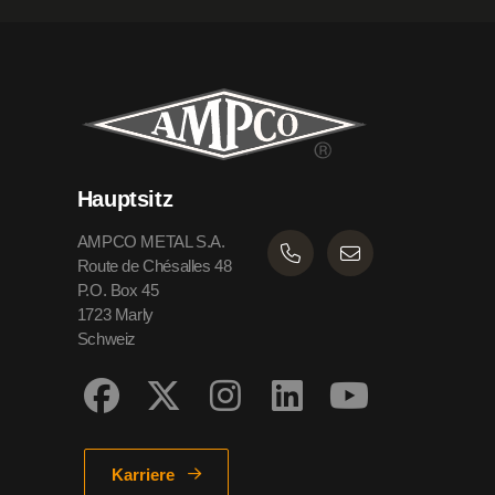
Hauptsitz
AMPCO METAL S.A.
Route de Chésalles 48
P.O. Box 45
1723 Marly
Schweiz
Karriere