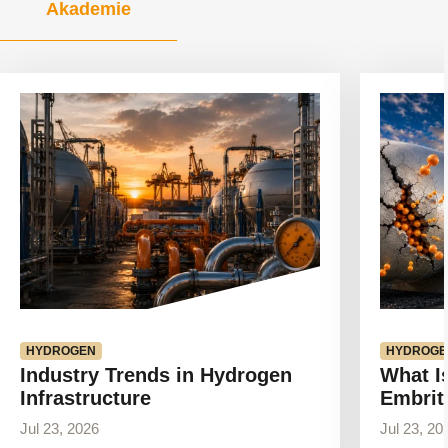
Akademie
Artikel
Artikel
anzeigen
anzeigen
HYDROGEN
HYDROGE
Industry Trends in Hydrogen
What I
Infrastructure
Embrit
Jul 23, 2026
Jul 23, 20