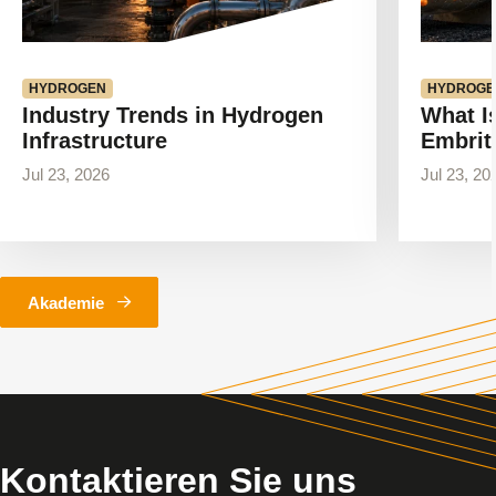
HYDROGEN
HYDROGE
Industry Trends in Hydrogen
What I
Infrastructure
Embrit
Jul 23, 2026
Jul 23, 20
Akademie
Kontaktieren Sie uns