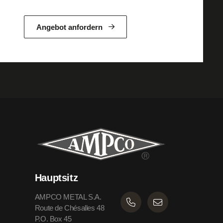
Angebot anfordern
Hauptsitz
AMPCO METAL S.A.
Route de Chésalles 48
P.O. Box 45