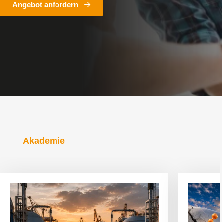
Angebot anfordern
Akademie
Artikel
Artikel
anzeigen
anzeigen