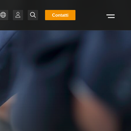
Elenco
Contatti
Cerca
stock
ZH
PT-BR
IT
FR
ES
EN
DE