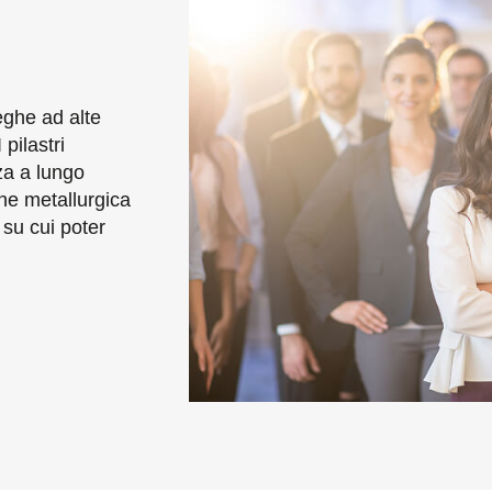
leghe ad alte
 pilastri
za a lungo
e metallurgica
 su cui poter