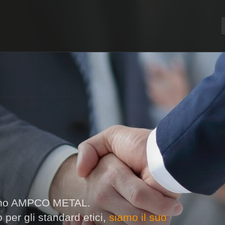
elgono AMPCO METAL.
 per gli standard etici,
siamo il suo