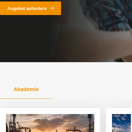
Angebot anfordern
Akademie
Artikel
Artikel
anzeigen
anzeigen