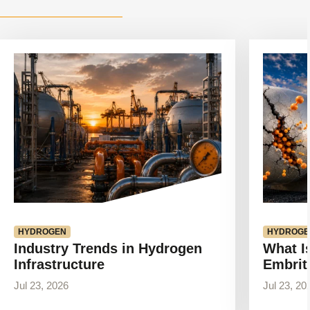
Voir
Voir
l'article
l'article
HYDROGEN
HYDROGE
Industry Trends in Hydrogen
What I
Infrastructure
Embrit
Jul 23, 2026
Jul 23, 20