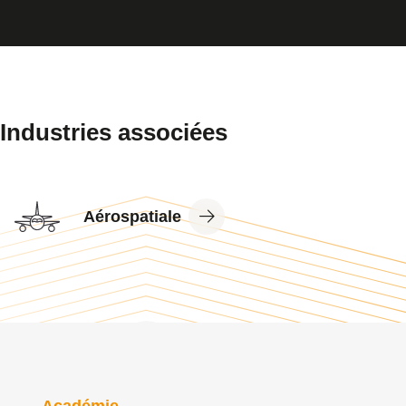
Industries associées
View
Aérospatiale
Industry
Académie