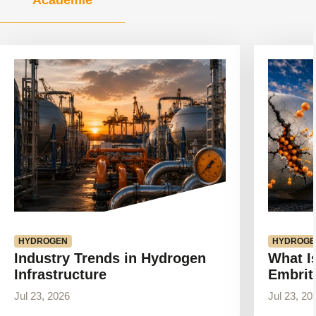
Voir
Voir
l'article
l'article
HYDROGEN
HYDROGE
Industry Trends in Hydrogen
What I
Infrastructure
Embrit
Jul 23, 2026
Jul 23, 20