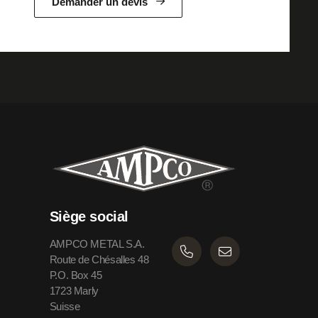
Demander un devis
Siège social
AMPCO METAL S.A.
Route de Chésalles 48
P.O. Box 45
1723 Marly
Suisse