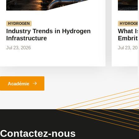
HYDROGEN
HYDROGE
Industry Trends in Hydrogen
What I
Infrastructure
Embrit
Jul 23, 2026
Jul 23, 20
Académie
Contactez-nous