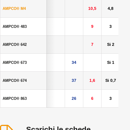
10,5
4,8
5
AMPCO® M4
9
3
5
AMPCO® 483
7
Si 2
AMPCO® 642
34
Si 1
AMPCO® 673
37
1,6
Si 0,7
AMPCO® 674
26
6
3
AMPCO® 863
Scarichi le schede