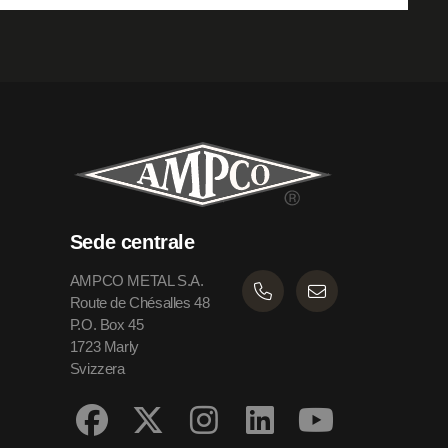
Sede centrale
AMPCO METAL S.A.
Route de Chésalles 48
P.O. Box 45
1723 Marly
Svizzera