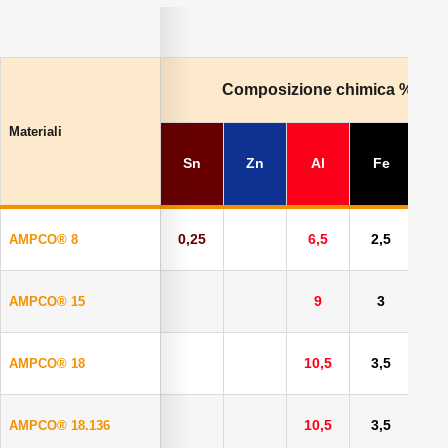
Composizione chimica % (Bal
Materiali
Sn
Zn
Al
Fe
N
0,25
6,5
2,5
AMPCO® 8
9
3
AMPCO® 15
10,5
3,5
AMPCO® 18
10,5
3,5
AMPCO® 18.136