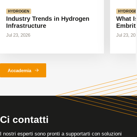
HYDROGEN
HYDROGE
Industry Trends in Hydrogen
What I
Infrastructure
Embrit
Jul 23, 2026
Jul 23, 20
Accademia
Ci contatti
I nostri esperti sono pronti a supportarti con soluzioni