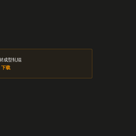
材成型轧辊
下载