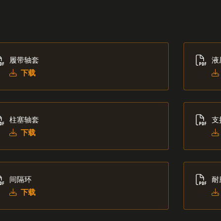
下
履带轴套
液
载
下载
下
柱塞轴套
支
载
下载
下
间隔环
耐
载
下载