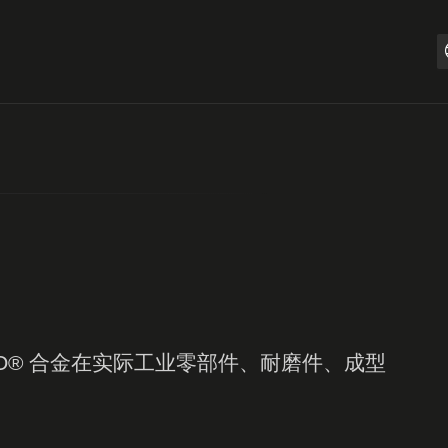
MPCO® 合金在实际工业零部件、耐磨件、成型