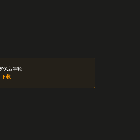
罗佩兹导轮
下载