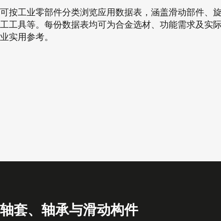
可按工业零部件分类浏览应用数据表，涵盖滑动部件、
工工具等。每份数据表均可为合金选材、功能需求及实
业实用参考。
轴套、轴承与滑动构件