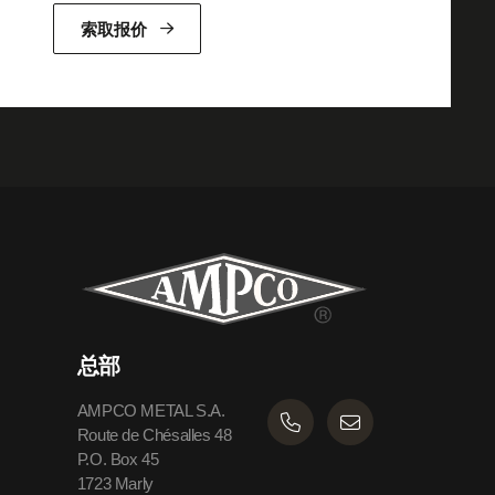
索取报价
总部
AMPCO METAL S.A.
Route de Chésalles 48
P.O. Box 45
1723 Marly