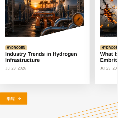
章
章
HYDROGEN
HYDROGE
Industry Trends in Hydrogen
What I
Infrastructure
Embrit
Jul 23, 2026
Jul 23, 20
学院