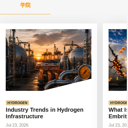
学院
查
查
看
看
文
文
章
章
HYDROGEN
HYDROGE
Industry Trends in Hydrogen
What I
Infrastructure
Embrit
Jul 23, 2026
Jul 23, 20