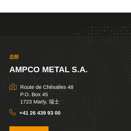
总部
AMPCO METAL S.A.
Route de Chésalles 48
P.O. Box 45
1723 Marly, 瑞士
+41 26 439 93 00