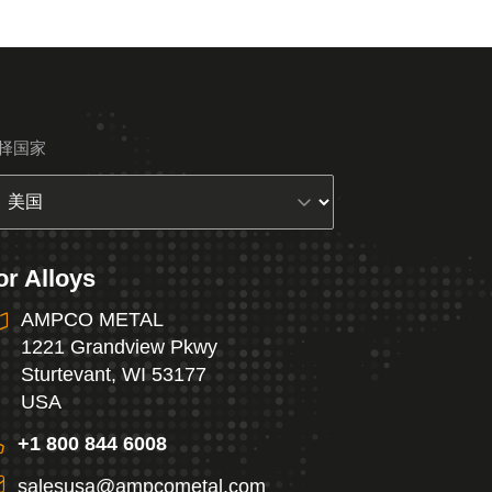
择国家
or Alloys
AMPCO METAL
1221 Grandview Pkwy
Sturtevant, WI 53177
USA
+1 800 844 6008
salesusa@ampcometal.com