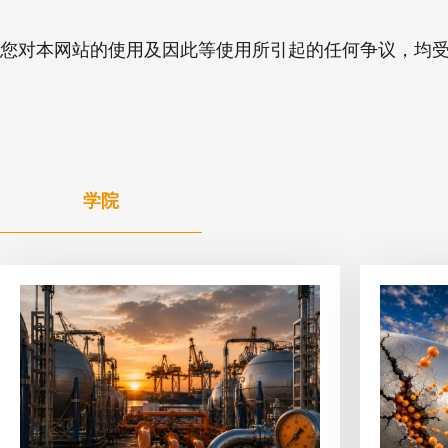
您对本网站的使用及因此等使用所引起的任何争议，均
学院
查
查
看
看
文
文
章
章