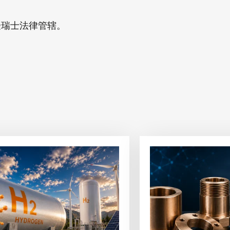
受瑞士法律管辖。
查
看
文
章