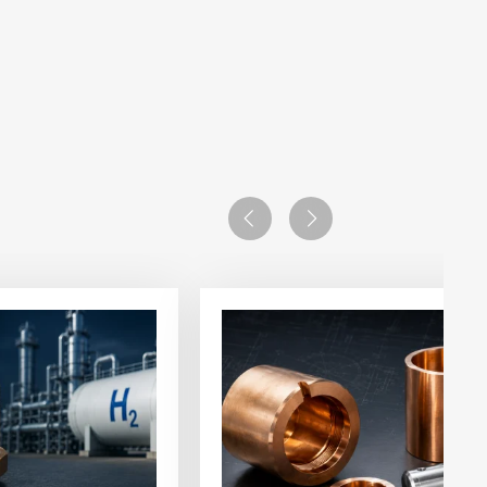
Previous
Next
查
看
文
章