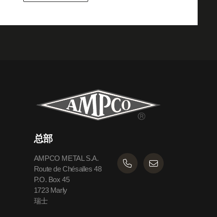
总部
AMPCO METAL S.A.
Route de Chésalles 48
P.O. Box 45
1723 Marly
瑞士