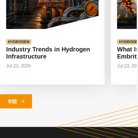
HYDROGEN
HYDROGE
Industry Trends in Hydrogen
What I
Infrastructure
Embrit
Jul 23, 2026
Jul 23, 20
学院