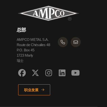
总部
AMPCO METAL S.A.
Route de Chésalles 48
P.O. Box 45
1723 Marly
瑞士
职业发展