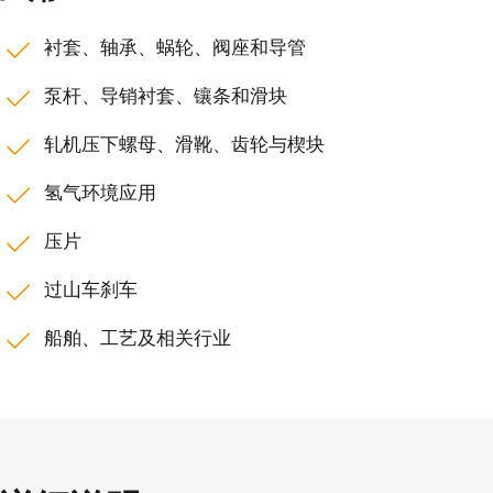
衬套、轴承、蜗轮、阀座和导管
泵杆、导销衬套、镶条和滑块
轧机压下螺母、滑靴、齿轮与楔块
氢气环境应用
压片
过山车刹车
船舶、工艺及相关行业