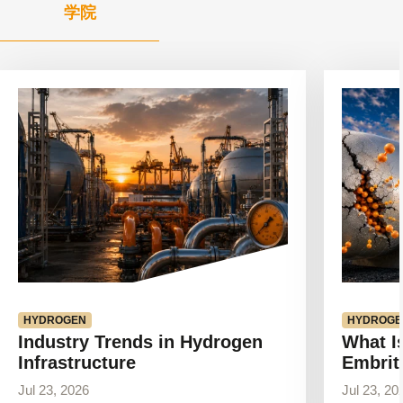
学院
查
查
看
看
文
文
章
章
HYDROGEN
HYDROGE
Industry Trends in Hydrogen
What I
Infrastructure
Embrit
Jul 23, 2026
Jul 23, 20