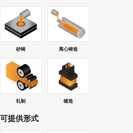
砂铸
离心铸造
轧制
锻造
可提供形式