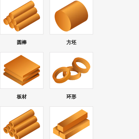
圆棒
方坯
板材
环形